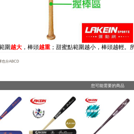
範圍
越大
，棒頭
越重
；甜蜜點範圍越小，棒頭越輕。
球也分ABCD
您可能需要的商品