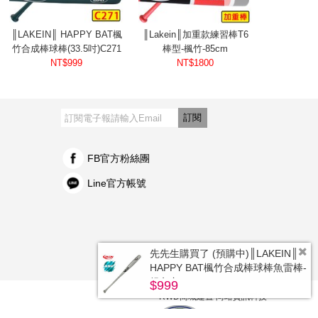
║LAKEIN║ HAPPY BAT楓
║Lakein║加重款練習棒T6
(現貨供應中)
竹合成棒球棒(33.5吋)C271
棒型-楓竹-85cm
行者北美楓
棒型-60天保證
NT$999
NT$1800
NT$340
透
訂閱
FB官方粉絲團
Line官方帳號
先先生購買了 (預購中)║LAKEIN║
HAPPY BAT楓竹合成棒球棒魚雷棒-
銀灰色
$999
RWD商城建置 尚峪資訊科技