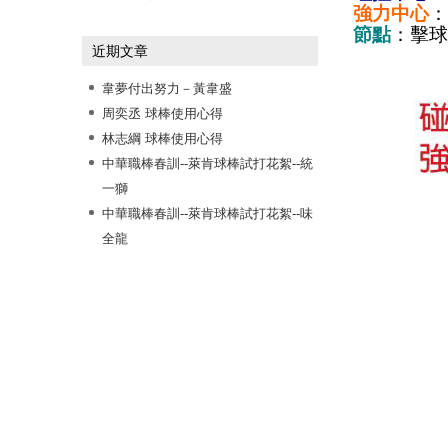
強力中心
》運動小叮嚀
節點
：擊
近期文章
韋夢付出努力－黃韋盛
周奕丞 球棒使用心得
林志綱 球棒使用心得
中華職棒春訓--萊肯球棒試打花絮--統
一獅
中華職棒春訓--萊肯球棒試打花絮--味
全龍