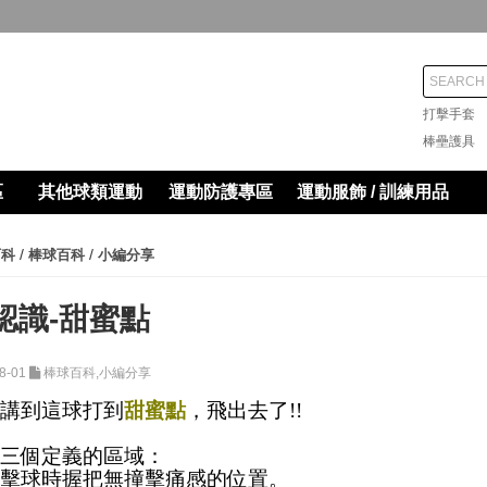
打擊手
棒壘護
區
其他球類運動
運動防護專區
運動服飾 / 訓練用品
/
/
百科
棒球百科
小編分享
認識-甜蜜點
8-01
棒球百科,小編分享
評講到這球打到
甜蜜點
，飛出去了!!
含三個定義的區域：
：擊球時握把無撞擊痛感的位置。