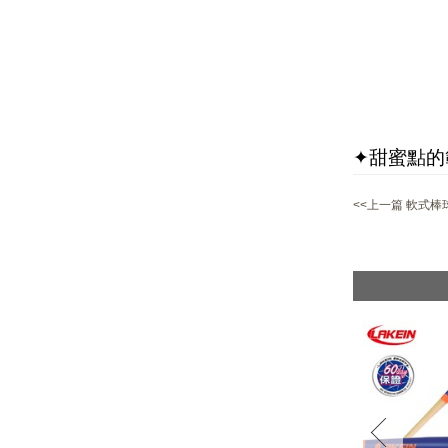
✦甜蜜點的
<<上一篇 軟式棒
prev