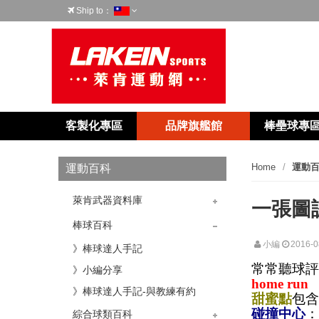
Ship to：
台灣
客製化專區
品牌旗艦館
棒壘球專
Home
運動
運動百科
萊肯武器資料庫
一張圖
》C271
》T6
》P89
棒球百科
小編
2016-0
》棒球達人手記
常常聽球
》小編分享
home run
》棒球達人手記-與教練有約
甜蜜點
包
碰撞中心
綜合球類百科