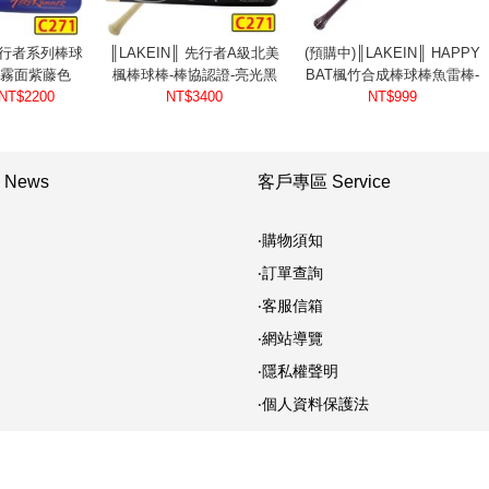
 先行者系列棒球
║LAKEIN║ 先行者A級北美
(預購中)║LAKEIN║ HAPPY
-霧面紫藤色
楓棒球棒-棒協認證-亮光黑
BAT楓竹合成棒球棒魚雷棒-
NT$2200
NT$3400
色
NT$999
神秘紫
News
客戶專區 Service
‧購物須知
‧訂單查詢
‧客服信箱
‧網站導覽
‧隱私權聲明
‧個人資料保護法