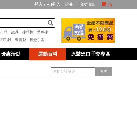
登入 /
FB登入
註冊
追蹤清單
(0)
套
排球
護具
棒球棒
壘球棒
具
羽毛球
裝備袋
棒壘手套
優惠活動
運動百科
原裝進口手套專區