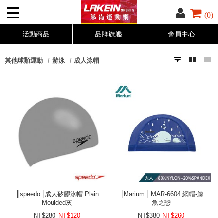
(0)
活動商品
品牌旗艦
會員中心
其他球類運動
游泳
成人泳帽
║speedo║成人矽膠泳帽 Plain
║Marium║ MAR-6604 網帽-鯨
Moulded灰
魚之戀
NT$280
NT$
120
NT$380
NT$
260