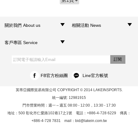
關於我們 About us
相關活動 News
‧品牌介紹
‧聯絡我們
‧銷售據點
‧網路門市
‧活動訊息
客戶專區 Service
‧購物須知
‧訂單查詢
‧客服信箱
‧網站導覽
‧隱私權聲明
‧個人資料保護法
訂閱
FB官方粉絲團
Line官方帳號
英蒂亞國際貿易有限公司
COPYRIGHT © 2014 LAKEINSPORTS.
統一編號: 12981915
門市營業時間：週一～週五 08:00 - 12:00，13:30 - 17:30
地址：500 彰化市仁愛路102巷17之1號 電話：+886-4-728 6229 傳真：
+886-4-728 7831 mail：
bid@lakein.com.tw