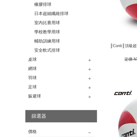
以下
橡膠排球
日本超細纖維排球
室內比賽用球
學校教學用球
║Conti║頂級
輔助訓練用球
║Conti║頂級
安全軟式排球
400
NT
定價
N
桌球
網球
正板桌拍
刀板桌拍
桌球配件
羽球
兒童網球拍
全碳網球拍
鋁合金網球拍
網球及配件
足球
碳纖維羽拍
鋁合金羽拍
羽毛球
躲避球
五號足球
三號足球
四號足球
螢光足球
TPU足球
PVC足球
PU足球
11人制比賽用球
五人制/俱樂部/訓練用球
學校教學用球
國小比賽用球
躲避球
篩選器
next
價格