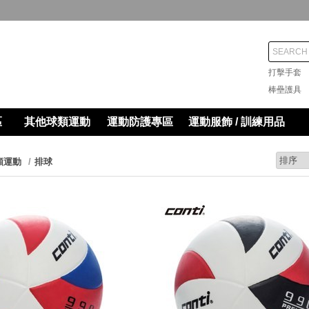
打擊手
棒壘護
區
其他球類運動
運動防護專區
運動服飾 / 訓練用品
類運動
排球
prev
next