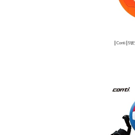
║Conti║5
║Conti║5
next