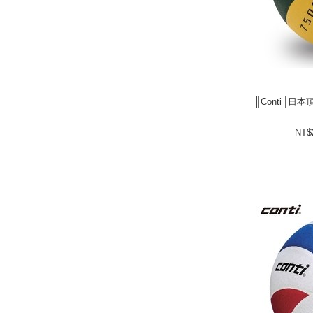
║Conti║日
║Conti║日
247
NT$
next