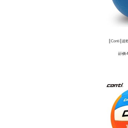
║Conti║
║Conti║
385
N
訂價
N
next