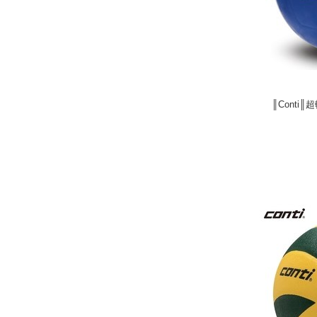
║Conti║
║Conti║
next