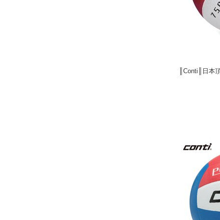
║Conti║日
║Conti║日
next