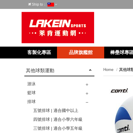
Ship to：
台灣
客製化專區
品牌旗艦館
棒壘球專
Home
其他球
其他球類運動
游泳
籃球
成人泳鏡
成人泳帽
幼兒輔具
配件
兒童泳鏡
兒童泳帽
排球
五號球 | 兒童用球
六號球 | 青少年／女子用球
七號球 | 室內用球
七號球 | 室外用球
七號球 | 適合激烈比賽
七號球 | 適合一般比賽
七號球 | 休閒運動用
五號排球 | 適合國中以上
四號排球 | 適合小學六年級
next
三號排球 | 適合小學五年級