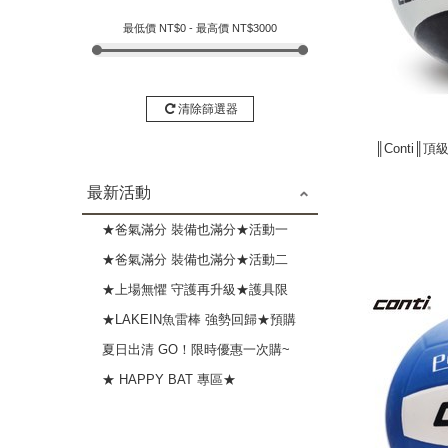
最低價 NT$
0
- 最高價 NT$
3000
清除篩選器
║Conti║頂
║Conti║頂
最新活動
★爸氣滿分 裝備也滿分★活動一
3M護具全品項9折起
★爸氣滿分 裝備也滿分★活動二
指定球棒8折送深呼吸護具
★上場無懼 守護再升級★護具限
時優惠再贈好禮
★LAKEIN魚雷棒 強勢回歸★預購
中
夏日出清 GO！限時優惠一次購~
★ HAPPY BAT 專區★
next