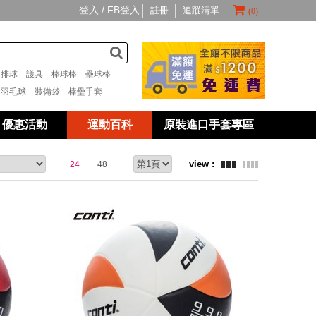
登入 /
FB登入
註冊
追蹤清單
(0)
套
排球
護具
棒球棒
壘球棒
具
羽毛球
裝備袋
棒壘手套
優惠活動
運動百科
原裝進口手套專區
24
48
prev
next
prev