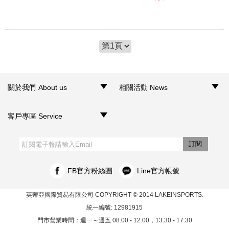
關於我們 About us
相關活動 News
‧品牌介紹
‧聯絡我們
‧銷售據點
‧網路門市
‧活動訊息
客戶專區 Service
‧購物須知
‧訂單查詢
‧客服信箱
‧網站導覽
‧隱私權聲明
‧個人資料保護法
訂閱
FB官方粉絲團
Line官方帳號
英蒂亞國際貿易有限公司
COPYRIGHT © 2014 LAKEINSPORTS.
統一編號: 12981915
門市營業時間：週一～週五 08:00 - 12:00，13:30 - 17:30