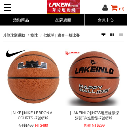
(0)
活動商品
品牌旗艦
會員中心
其他球類運動
籃球
七號球 | 適合一般比賽
║NIKE║NIKE LEBRON ALL
║LAKEINLO║H735耐磨橡膠深
COURTS -7號籃球
溝籃球/進階型-7號籃球
NT$1450
NT$
480
售價 NT$
299