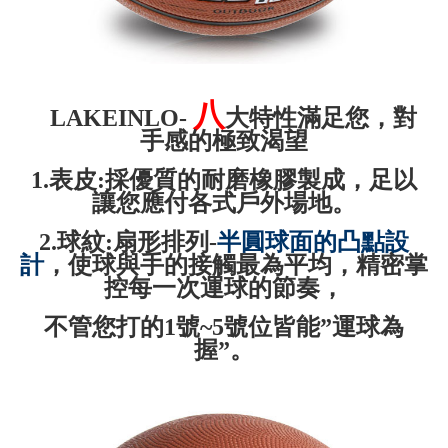
八
LAKEINLO-
大特性滿足您，對
手感的極致渴望
1.表皮:採優質的耐磨橡膠製成，足以
讓您應付各式戶外場地。
2.球紋:扇形排列-
半圓球面的凸點設
計
，使球與手的接觸最為平均，精密掌
控每一次運球的節奏，
不管您打的1號~5號位皆能”運球為
握”。