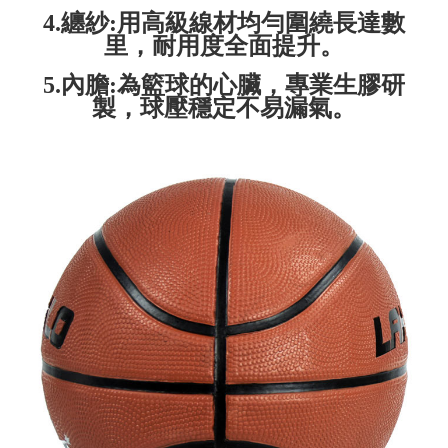
4.纏紗:用高級線材均勻圍繞長達數
里，耐用度全面提升。
5.內膽:為籃球的心臟，專業生膠研
製，球壓穩定不易漏氣。