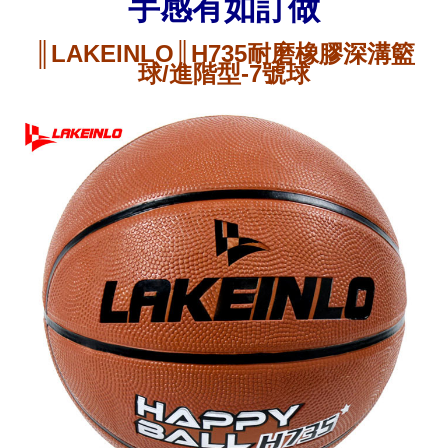
手感有如訂做
║LAKEINLO║H735耐磨橡膠深溝籃
球/進階型-7號球