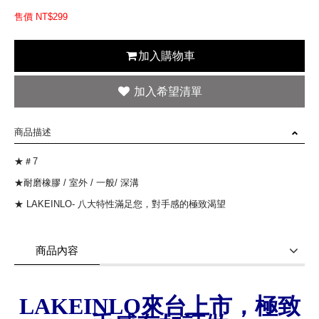
售價 NT$
299
加入購物車
商品描述
★＃7
★耐磨橡膠 / 室外 / 一般/ 深溝
★ LAKEINLO- 八大特性滿足您，對手感的極致渴望
商品內容
商品使用分享
商品評價(0)
我要詢問
(0)
LAKEINLO
來台上市，極致