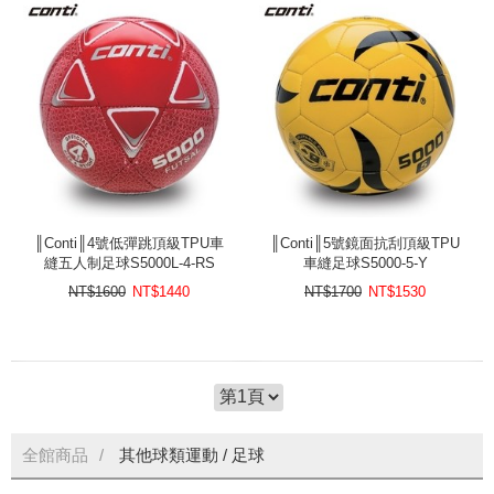
║Conti║4號低彈跳頂級TPU車
║Conti║5號鏡面抗刮頂級TPU
縫五人制足球S5000L-4-RS
車縫足球S5000-5-Y
NT$1600
NT$
1440
NT$1700
NT$
1530
全館商品
其他球類運動
/
足球