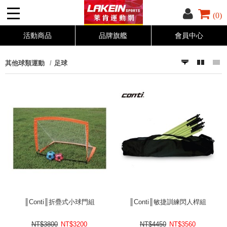
(0)
活動商品
品牌旗艦
會員中心
其他球類運動
足球
║Conti║折疊式小球門組
║Conti║敏捷訓練閃人桿組
NT$3800
NT$
3200
NT$4450
NT$
3560