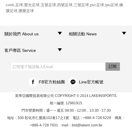
conti,足球,螢光足球,五號足球,四號足球,三號足球,pvc足球,tpu足球,橡
膠足球,樂樂足球
關於我們 About us
相關活動 News
‧品牌介紹
‧聯絡我們
‧銷售據點
‧網路門市
‧活動訊息
客戶專區 Service
‧購物須知
‧訂單查詢
‧客服信箱
‧網站導覽
‧隱私權聲明
‧個人資料保護法
訂閱
FB官方粉絲團
Line官方帳號
英蒂亞國際貿易有限公司
COPYRIGHT © 2014 LAKEINSPORTS.
統一編號: 12981915
門市營業時間：週一～週五 08:00 - 12:00，13:30 - 17:30
地址：500 彰化市仁愛路102巷17之1號 電話：+886-4-728 6229 傳真：
+886-4-728 7831 mail：
bid@lakein.com.tw