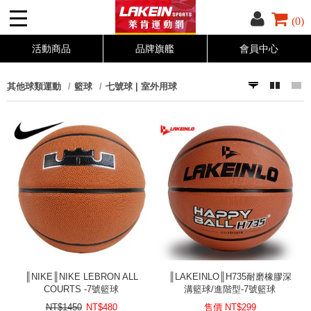
(0)
活動商品
品牌旗艦
會員中心
其他球類運動
籃球
七號球 | 室外用球
║NIKE║NIKE LEBRON ALL
║LAKEINLO║H735耐磨橡膠深
COURTS -7號籃球
溝籃球/進階型-7號籃球
NT$1450
NT$
480
售價 NT$
299