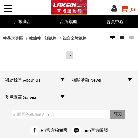
(0)
活動商品
品牌旗艦
會員中心
棒壘球專區
教練棒 | 訓練棒
鋁合金教練棒
關於我們 About us
相關活動 News
‧品牌介紹
‧聯絡我們
‧銷售據點
‧網路門市
‧活動訊息
客戶專區 Service
‧購物須知
‧訂單查詢
‧客服信箱
‧網站導覽
‧隱私權聲明
‧個人資料保護法
訂閱
FB官方粉絲團
Line官方帳號