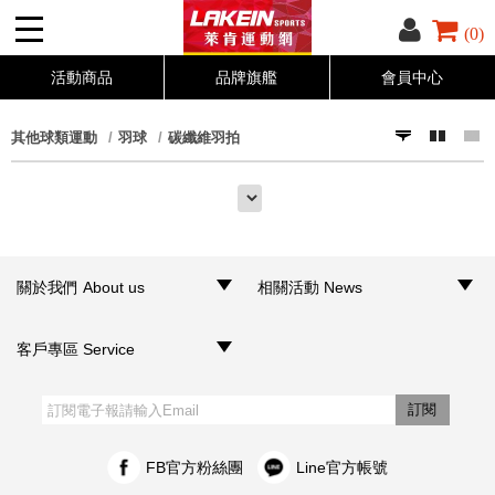
(0)
活動商品
品牌旗艦
會員中心
其他球類運動
羽球
碳纖維羽拍
關於我們 About us
相關活動 News
‧品牌介紹
‧聯絡我們
‧銷售據點
‧網路門市
‧活動訊息
客戶專區 Service
‧購物須知
‧訂單查詢
‧客服信箱
‧網站導覽
‧隱私權聲明
‧個人資料保護法
訂閱
FB官方粉絲團
Line官方帳號