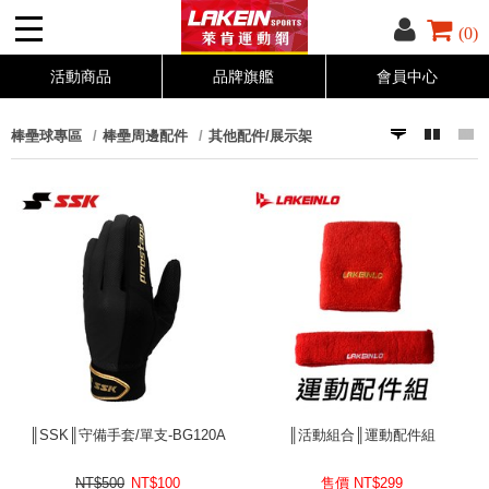
(0)
活動商品
品牌旗艦
會員中心
棒壘球專區
棒壘周邊配件
其他配件/展示架
║SSK║守備手套/單支-BG120A
║活動組合║運動配件組
NT$500
NT$
100
售價 NT$
299