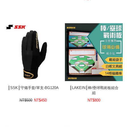
║SSK║守備手套/單支-BG120A
║LAKEIN║棒/壘球戰術板組合
組
NT$500
NT$
450
NT$
800