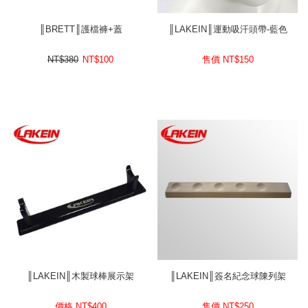
║BRETT║護檔褲+蓋
║LAKEIN║運動吸汗頭帶-藍色
NT$380
NT$
100
售價 NT$
150
║LAKEIN║木製球棒展示架
║LAKEIN║簽名紀念球陳列架
價格 NT$
400
售價 NT$
250