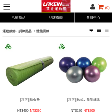
(0)
活動商品
品牌旗艦
會員中心
運動服飾 / 訓練用品
體能訓練
║科正║瑜伽墊
║科正║軟式力量訓練球
NT$400
NT$
360
NT$220
NT$
200