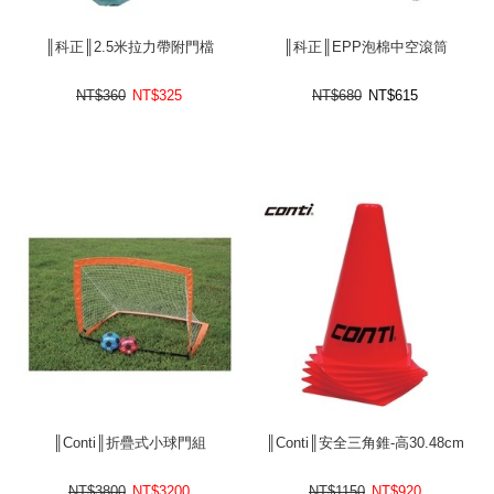
║科正║2.5米拉力帶附門檔
║科正║EPP泡棉中空滾筒
NT$360
NT$
325
NT$680
NT$
615
║Conti║折疊式小球門組
║Conti║安全三角錐-高30.48cm
NT$3800
NT$
3200
NT$1150
NT$
920