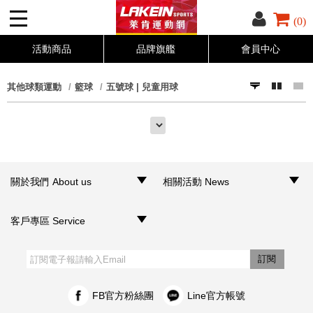
(0)
活動商品
品牌旗艦
會員中心
其他球類運動
籃球
五號球 | 兒童用球
關於我們 About us
相關活動 News
‧品牌介紹
‧聯絡我們
‧銷售據點
‧網路門市
‧活動訊息
客戶專區 Service
‧購物須知
‧訂單查詢
‧客服信箱
‧網站導覽
‧隱私權聲明
‧個人資料保護法
訂閱
FB官方粉絲團
Line官方帳號