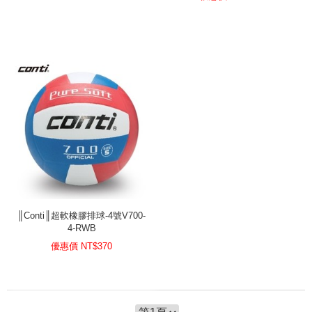
║Conti║超軟橡膠排球-4號V700-
4-RWB
優惠價 NT$
370