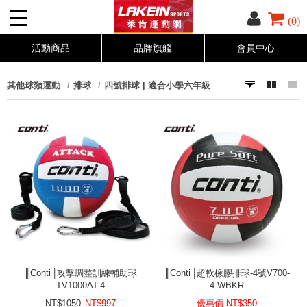
(0)
活動商品
品牌旗艦
會員中心
其他球類運動
排球
四號排球 | 適合小學六年級
║Conti║攻擊調整訓練輔助球
║Conti║超軟橡膠排球-4號V700-
TV1000AT-4
4-WBKR
NT$1050
NT$
997
優惠價 NT$
350