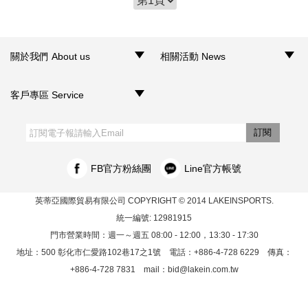
關於我們 About us
相關活動 News
‧品牌介紹
‧聯絡我們
‧銷售據點
‧網路門市
‧活動訊息
客戶專區 Service
‧購物須知
‧訂單查詢
‧客服信箱
‧網站導覽
‧隱私權聲明
‧個人資料保護法
訂閱
FB官方粉絲團
Line官方帳號
英蒂亞國際貿易有限公司
COPYRIGHT © 2014 LAKEINSPORTS.
統一編號: 12981915
門市營業時間：週一～週五 08:00 - 12:00，13:30 - 17:30
地址：500 彰化市仁愛路102巷17之1號 電話：+886-4-728 6229 傳真：
+886-4-728 7831 mail：
bid@lakein.com.tw