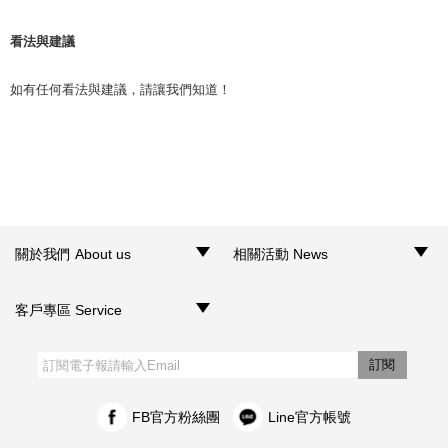
看法與建議
如有任何看法與建議，請讓我們知道！
關於我們 About us
相關活動 News
‧品牌介紹
‧聯絡我們
‧銷售據點
‧網路門市
‧活動訊息
客戶專區 Service
‧購物須知
‧訂單查詢
‧客服信箱
‧網站導覽
‧隱私權聲明
‧個人資料保護法
訂閱
FB官方粉絲團
Line官方帳號