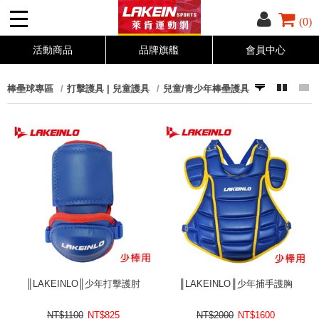
(0)
活動商品
品牌旗艦
會員中心
棒壘球專區
打擊護具 | 兒童護具
兒童/青少年棒壘護具
║LAKEINLO║少年打擊護肘
║LAKEINLO║少年捕手護胸
NT$1100
NT$
825
NT$2000
NT$
1600