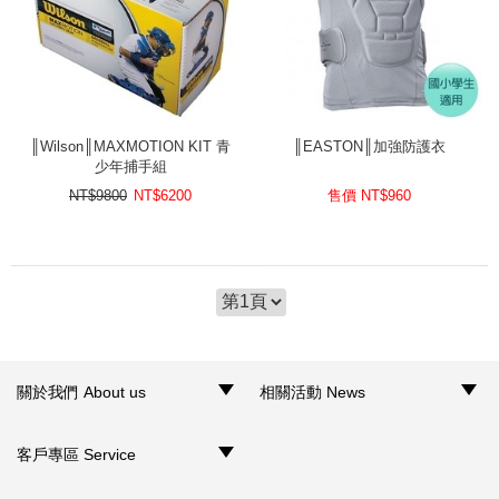
║Wilson║MAXMOTION KIT 青
║EASTON║加強防護衣
少年捕手組
NT$9800
NT$
6200
售價 NT$
960
關於我們 About us
相關活動 News
‧品牌介紹
‧聯絡我們
‧銷售據點
‧網路門市
‧活動訊息
客戶專區 Service
‧購物須知
‧訂單查詢
‧客服信箱
‧網站導覽
‧隱私權聲明
‧個人資料保護法