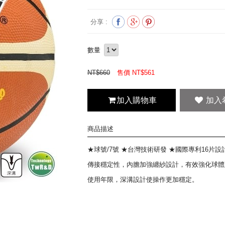
分享 :
數量
NT$660
售價 NT$
561
加入購物車
商品描述
★球號/7號 ★台灣技術研發 ★國際專利16片
傳接穩定性，內膽加強纏紗設計，有效強化球體
使用年限，深溝設計使操作更加穩定。