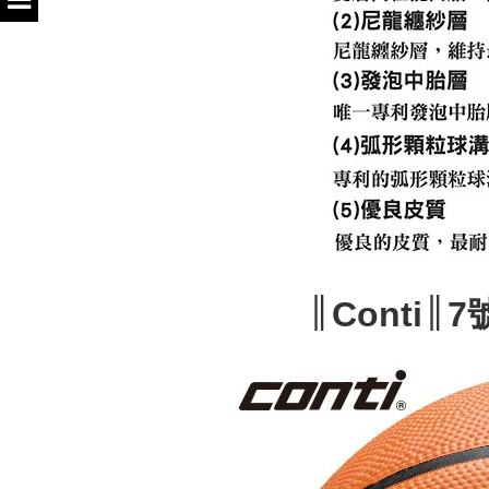
║Conti