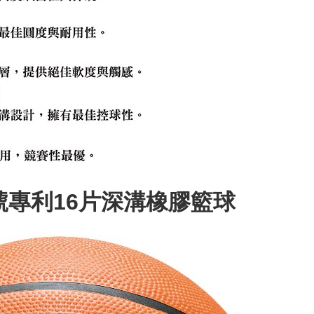
║7號專利16片深溝橡膠籃球