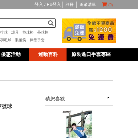
登入 /
FB登入
註冊
追蹤清單
(0)
套
排球
護具
棒球棒
壘球棒
具
羽毛球
裝備袋
棒壘手套
優惠活動
運動百科
原裝進口手套專區
next
猜您喜歡
7號球