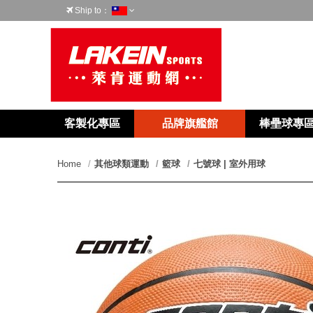
Ship to：
台灣
客製化專區
品牌旗艦館
棒壘球專
Home
其他球類運動
籃球
七號球 | 室外用球
prev