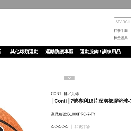
打擊手
棒壘護
區
其他球類運動
運動防護專區
運動服飾 / 訓練用品
CONTI 排／足球
║Conti║7號專利16片深溝橡膠籃球-
產品編號:B1000PRO-7-TY
我要評論