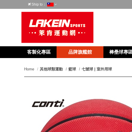
Ship to：
台灣
客製化專區
品牌旗艦館
棒壘球專
Home
其他球類運動
籃球
七號球 | 室外用球
prev