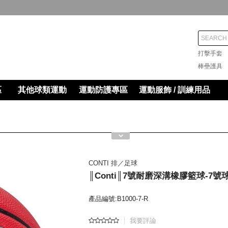
打擊手
棒壘護
區
其他球類運動
運動防護專區
運動服飾 / 訓練用品
CONTI 排／足球
║Conti║7號耐磨深溝橡膠籃球-7號
產品編號:B1000-7-R
我要評論