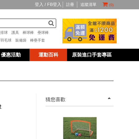
登入 /
FB登入
註冊
追蹤清單
(0)
套
排球
護具
棒球棒
壘球棒
具
羽毛球
裝備袋
棒壘手套
優惠活動
運動百科
原裝進口手套專區
next
猜您喜歡
球