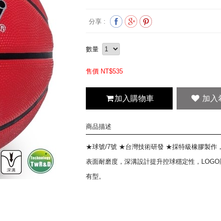
分享 :
數量
售價 NT$
535
加入購物車
商品描述
★球號/7號 ★台灣技術研發 ★採特級橡膠製作
表面耐磨度，深溝設計提升控球穩定性，LOG
有型。