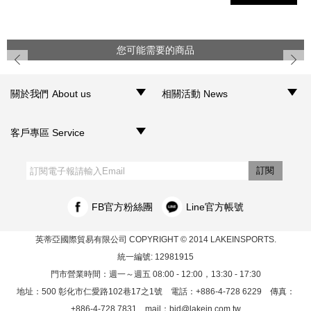
您可能需要的商品
prev
next
關於我們 About us
相關活動 News
‧品牌介紹
‧聯絡我們
‧銷售據點
‧網路門市
‧活動訊息
客戶專區 Service
‧購物須知
‧訂單查詢
‧客服信箱
‧網站導覽
‧隱私權聲明
‧個人資料保護法
訂閱
FB官方粉絲團
Line官方帳號
英蒂亞國際貿易有限公司
COPYRIGHT © 2014 LAKEINSPORTS.
統一編號: 12981915
門市營業時間：週一～週五 08:00 - 12:00，13:30 - 17:30
地址：500 彰化市仁愛路102巷17之1號 電話：+886-4-728 6229 傳真：
+886-4-728 7831 mail：
bid@lakein.com.tw