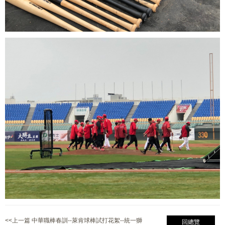
<<上一篇 中華職棒春訓--萊肯球棒試打花絮--統一獅
回總覽