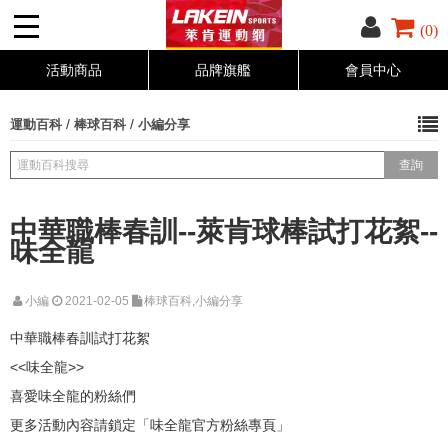
(0)
活動商品
品牌旗艦
會員中心
/
/
運動百科
棒球百科
小編分享
中華職棒春訓--萊肯球棒試打花絮--
味全龍
小編
2021-02-05
棒球百科,小編分享
中華職棒春訓試打花絮
<<味全龍>>
喜愛味全龍的粉絲們
更多活動內容請鎖定「味全龍官方粉絲專頁」