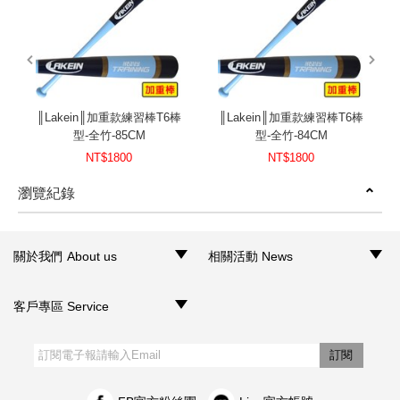
prev
next
║Lakein║加重款練習棒T6棒
║Lakein║加重款練習棒T6棒
型-全竹-85CM
型-全竹-84CM
NT$1800
NT$1800
瀏覽紀錄
prev
next
關於我們 About us
相關活動 News
‧品牌介紹
‧聯絡我們
‧銷售據點
‧網路門市
‧活動訊息
客戶專區 Service
‧購物須知
‧訂單查詢
‧客服信箱
‧網站導覽
‧隱私權聲明
‧個人資料保護法
訂閱