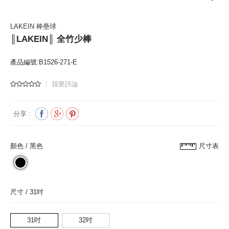
LAKEIN 棒壘球
║LAKEIN║ 全竹少棒
產品編號:B1526-271-E
我要評論
分享 :
顏色 /
黑色
尺寸表
尺寸 /
31吋
31吋
32吋