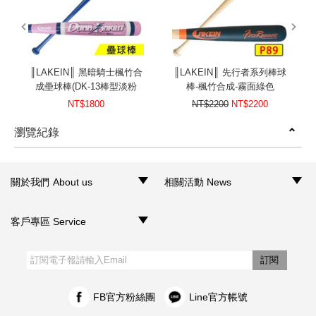
prev
next
║LAKEIN║ 黑暗騎士楓竹合
║LAKEIN║ 先行者系列棒球
成壘球棒(DK-13棒型淡粉
棒-楓竹合成-霧面綠色
色)-34吋-限量版
NT$1800
NT$2200
NT$2200
瀏覽紀錄
prev
next
關於我們 About us
相關活動 News
‧品牌介紹
‧聯絡我們
‧銷售據點
‧網路門市
‧活動訊息
客戶專區 Service
‧購物須知
‧訂單查詢
‧客服信箱
‧網站導覽
‧隱私權聲明
‧個人資料保護法
訂閱
FB官方粉絲團
Line官方帳號