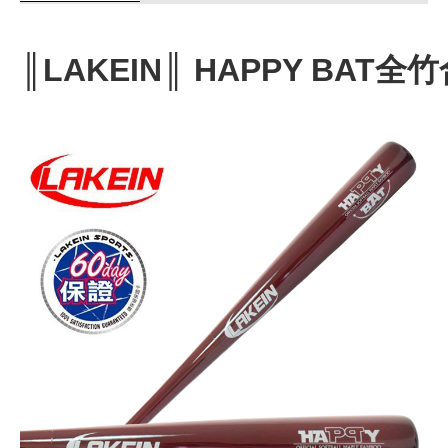
商品使用分享
商品評價(0)
我要詢問
(0)
║LAKEIN║ HAPPY BAT