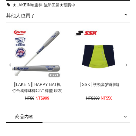
★LAKEIN魚雷棒 強勢回歸★預購中
其他人也買了
prev
next
║LAKEIN║ HAPPY BAT楓
║SSK║護頸套(內刷絨)
竹合成棒球棒C271棒型-暗灰
色
NT$0
NT$999
NT$390
NT$50
商品內容
商品使用分享
商品評價(0)
我要詢問
(0)