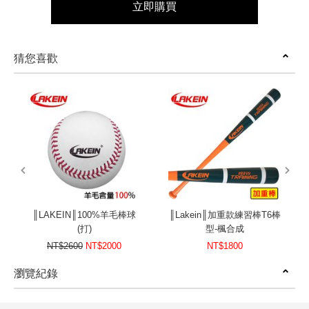
立即購買
猜您喜歡
prev
next
║LAKEIN║100%羊毛棒球
║Lakein║加重款練習棒T6棒
(打)
型-楓合成
NT$2600
NT$2000
NT$1800
瀏覽紀錄
prev
next