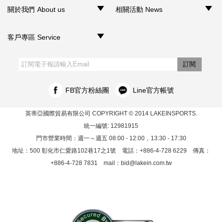
關於我們 About us
相關活動 News
‧品牌介紹
‧聯絡我們
‧銷售據點
‧網路門市
‧活動訊息
客戶專區 Service
‧購物須知
‧訂單查詢
‧客服信箱
‧網站導覽
‧隱私權聲明
‧個人資料保護法
訂閱
FB官方粉絲團
Line官方帳號
英蒂亞國際貿易有限公司
COPYRIGHT © 2014 LAKEINSPORTS.
統一編號: 12981915
門市營業時間：週一～週五 08:00 - 12:00，13:30 - 17:30
地址：500 彰化市仁愛路102巷17之1號 電話：+886-4-728 6229 傳真：
+886-4-728 7831 mail：
bid@lakein.com.tw