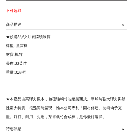
不可超取
商品描述
★預購品約8月底陸續發貨
棒型: 魚雷棒
材質:楓竹
長度:33英吋
重量:31盎司
★本產品由高彈力楓木，包覆強韌竹芯縮製而成。擊球時強大彈力與韌
性兩大特質，很難同時呈現，惟本公司專利「因材佈建」技術均予克
服。好打、耐用、先進，萊肯楓竹合成棒，是你最好選擇。
特惠訊息