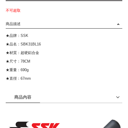
不可超取
商品描述
★品牌：SSK
★品名：SBK31BL16
★材質：超硬鋁合金
★尺寸：78CM
★重量：690g
★直徑：67mm
商品內容
商品使用分享
商品評價(0)
我要詢問
(0)