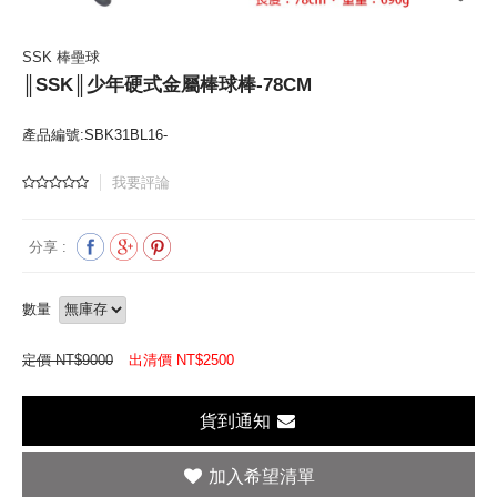
SSK 棒壘球
║SSK║少年硬式金屬棒球棒-78CM
產品編號:SBK31BL16-
我要評論
分享 :
數量
定價 NT$9000
出清價 NT$
2500
貨到通知