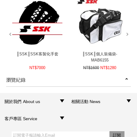
prev
next
║SSK║SSK客製化手套
║SSK║個人裝備袋-
MAB6155
NT$7000
NT$1600
NT$1280
瀏覽紀錄
prev
next
關於我們 About us
相關活動 News
‧品牌介紹
‧聯絡我們
‧銷售據點
‧網路門市
‧活動訊息
客戶專區 Service
‧購物須知
‧訂單查詢
‧客服信箱
‧網站導覽
‧隱私權聲明
‧個人資料保護法
訂閱