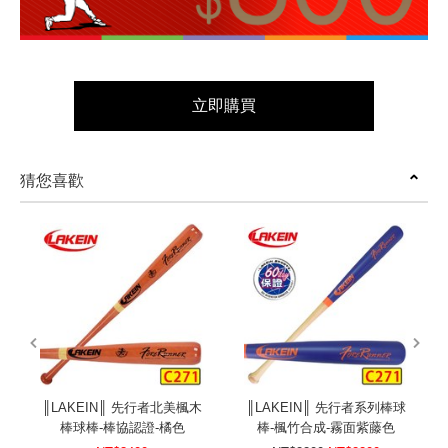
立即購買
猜您喜歡
prev
next
║LAKEIN║ 先行者北美楓木
║LAKEIN║ 先行者系列棒球
棒球棒-棒協認證-橘色
棒-楓竹合成-霧面紫藤色