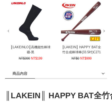
prev
next
║LAKEINLO║高機能性棒球
║LAKEIN║ HAPPY BAT全
襪-黑
竹合成棒球棒(33.5吋)C271
棒型-60天保證
NT$390
NT$199
NT$0
NT$999
商品內容
商品使用分享
商品評價(0)
我要詢問
(0)
║LAKEIN║ HAPPY BAT