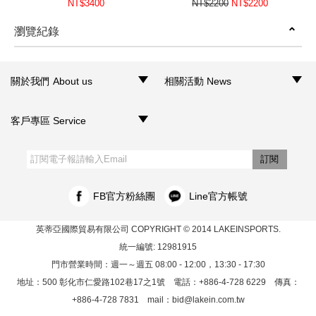
NT$3400
NT$2200
NT$2200
瀏覽紀錄
prev
next
關於我們 About us
相關活動 News
‧品牌介紹
‧聯絡我們
‧銷售據點
‧網路門市
‧活動訊息
客戶專區 Service
‧購物須知
‧訂單查詢
‧客服信箱
‧網站導覽
‧隱私權聲明
‧個人資料保護法
訂閱
FB官方粉絲團
Line官方帳號
英蒂亞國際貿易有限公司
COPYRIGHT © 2014 LAKEINSPORTS.
統一編號: 12981915
門市營業時間：週一～週五 08:00 - 12:00，13:30 - 17:30
地址：500 彰化市仁愛路102巷17之1號 電話：+886-4-728 6229 傳真：
+886-4-728 7831 mail：
bid@lakein.com.tw