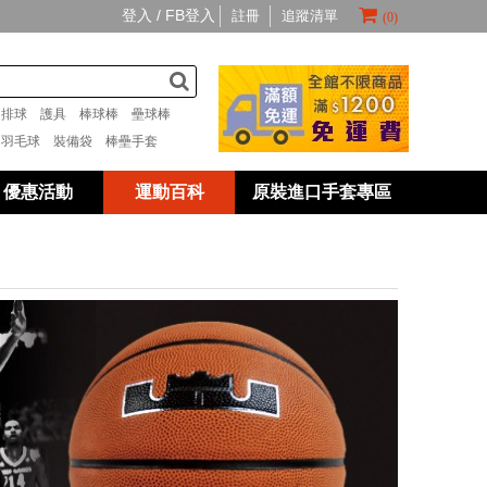
登入 /
FB登入
註冊
追蹤清單
(0)
套
排球
護具
棒球棒
壘球棒
具
羽毛球
裝備袋
棒壘手套
優惠活動
運動百科
原裝進口手套專區