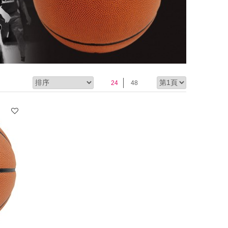
24
48