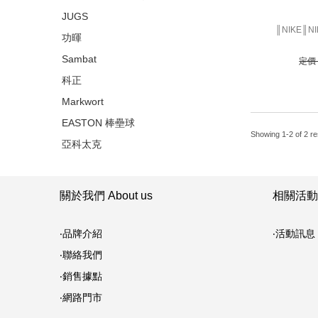
JUGS
║NIKE║N
功暉
Sambat
定價 
科正
Markwort
EASTON 棒壘球
Showing 1-2 of 2 re
亞科太克
關於我們 About us
相關活動 
‧品牌介紹
‧活動訊息
‧聯絡我們
‧銷售據點
‧網路門市