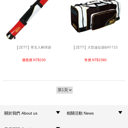
║ZETT║ 單支入棒球袋
║ZETT║ 大型遠征袋BAT-715
優惠價 NT$
150
售價 NT$
1580
關於我們 About us
相關活動 News
‧品牌介紹
‧聯絡我們
‧銷售據點
‧網路門市
‧活動訊息