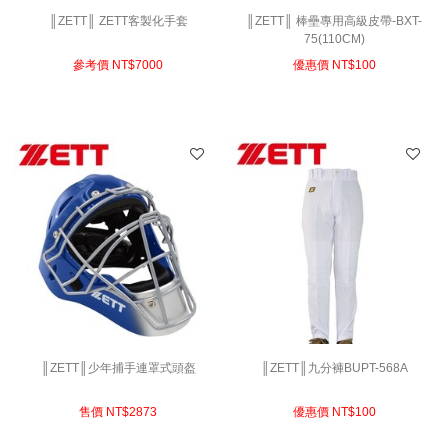
║ZETT║ ZETT客製化手套
║ZETT║ 棒壘專用高級皮帶-BXT-
75(110CM)
參考價 NT$
7000
優惠價 NT$
100
║ZETT║少年捕手連罩式頭盔
║ZETT║九分褲BUPT-568A
售價 NT$
2873
優惠價 NT$
100