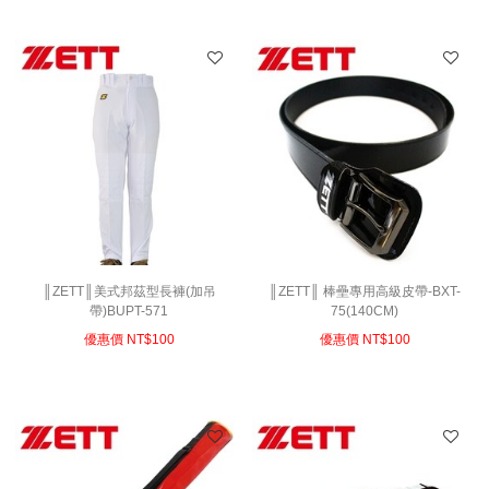
║ZETT║美式邦茲型長褲(加吊
║ZETT║ 棒壘專用高級皮帶-BXT-
帶)BUPT-571
75(140CM)
優惠價 NT$
100
優惠價 NT$
100