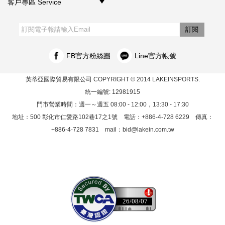
客戶專區 Service
‧購物須知
‧訂單查詢
‧客服信箱
‧網站導覽
‧隱私權聲明
‧個人資料保護法
訂閱
FB官方粉絲團
Line官方帳號
英蒂亞國際貿易有限公司
COPYRIGHT © 2014 LAKEINSPORTS.
統一編號: 12981915
門市營業時間：週一～週五 08:00 - 12:00，13:30 - 17:30
地址：500 彰化市仁愛路102巷17之1號 電話：+886-4-728 6229 傳真：
+886-4-728 7831 mail：
bid@lakein.com.tw
26/08/07