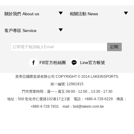
關於我們 About us
相關活動 News
‧品牌介紹
‧聯絡我們
‧銷售據點
‧網路門市
‧活動訊息
客戶專區 Service
‧購物須知
‧訂單查詢
‧客服信箱
‧網站導覽
‧隱私權聲明
‧個人資料保護法
訂閱
FB官方粉絲團
Line官方帳號
英蒂亞國際貿易有限公司
COPYRIGHT © 2014 LAKEINSPORTS.
統一編號: 12981915
門市營業時間：週一～週五 08:00 - 12:00，13:30 - 17:30
地址：500 彰化市仁愛路102巷17之1號 電話：+886-4-728 6229 傳真：
+886-4-728 7831 mail：
bid@lakein.com.tw