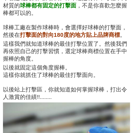
材質的
球
棒都有固定的打擊面
，不是你喜歡怎麼握
棒都可以的。
球棒工廠在製作球棒時，會選擇好球棒的打擊面，
然後在
打
擊面的對向180度的地方貼上品牌商標
。
這樣我們就知道
球棒的最佳打擊位置了。然後我們
再依照自己的打擊習慣，
選定球棒商標位置在手中
握棒的角度。
以後就固定這個角度
握棒。
這樣你就抓住了球棒的最佳打擊面向。
以後站上打擊區，你就知道如何掌握球棒，打出令
人激賞的
佳績!!........