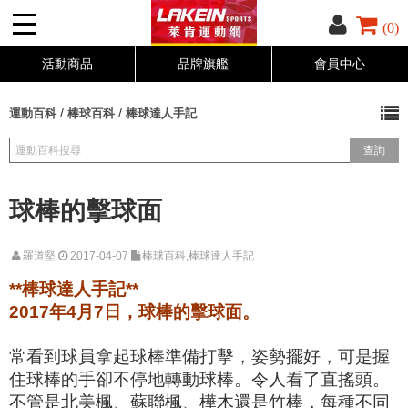
(0)
活動商品
品牌旗艦
會員中心
/
/
運動百科
棒球百科
棒球達人手記
球棒的擊球面
羅道堅
2017-04-07
棒球百科,棒球達人手記
**棒球達人手記**
2017年4月7日，球棒的擊球面。
常看到球員拿起球棒準備打擊，姿勢擺好，可是握
住球棒的
手卻不停地轉動球棒。令人看了直搖頭。
不管是北美楓、蘇聯楓、樺木還是竹棒，每種不同