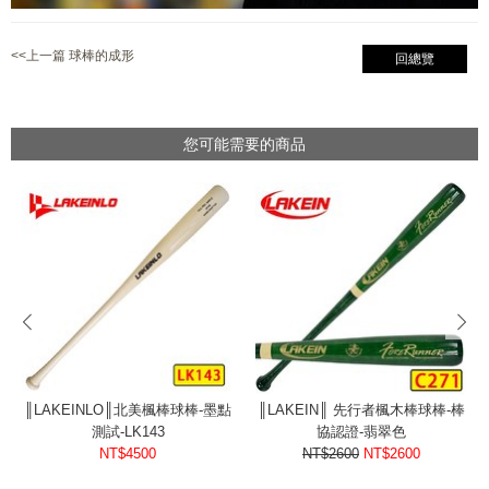
<<上一篇 球棒的成形
回總覽
您可能需要的商品
prev
next
║LAKEINLO║北美楓棒球棒-墨點
║LAKEIN║ 先行者楓木棒球棒-棒
測試-LK143
協認證-翡翠色
NT$4500
NT$2600
NT$2600