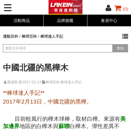
(0)
活動商品
品牌旗艦
會員中心
/
/
運動百科
棒球百科
棒球達人手記
中國北疆的黑樺木
羅道堅
2017-02-13
棒球百科,棒球達人手記
**棒球達人手記**
2017年2月13日，中國北疆的黑樺。
目前較風行的樺木球棒，取材白樺。來源有
美
加邊界
地區的白樺木與
蘇聯
白樺木。彈性差異不