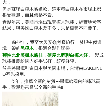
大，
但是蘇聯白樺木略嫌軟。這兩種白樺木在市場上都
很受歡迎，而且價格不貴。
近幾年來，美國市場出現黃樺木球棒，經實地考察
結果，與美國白樺木差不多，只是樹種不同罷了。
前些年，我至大興安嶺考察旅行，發現中俄邊
境一帶的
黑樺木
，很適合製作球棒，
彈性比北美楓木略佳
，
硬度比蘇聯白樺木好
。 製成
球棒推薦給國內好手試打，頗獲好評。
於是將黑樺引進日本與美國市場，台灣由LAKEINL
O率先採用。
今年，推薦全新的材質---黑樺給國內的棒球高
手，歡迎您來嘗試全新的手感!!