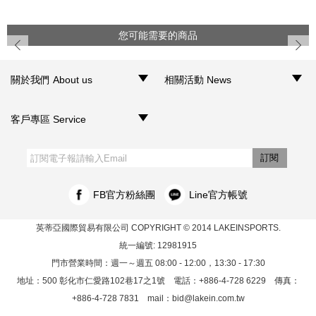
您可能需要的商品
prev
next
關於我們 About us
相關活動 News
‧品牌介紹
‧聯絡我們
‧銷售據點
‧網路門市
‧活動訊息
客戶專區 Service
‧購物須知
‧訂單查詢
‧客服信箱
‧網站導覽
‧隱私權聲明
‧個人資料保護法
訂閱
FB官方粉絲團
Line官方帳號
英蒂亞國際貿易有限公司
COPYRIGHT © 2014 LAKEINSPORTS.
統一編號: 12981915
門市營業時間：週一～週五 08:00 - 12:00，13:30 - 17:30
地址：500 彰化市仁愛路102巷17之1號 電話：+886-4-728 6229 傳真：
+886-4-728 7831 mail：
bid@lakein.com.tw