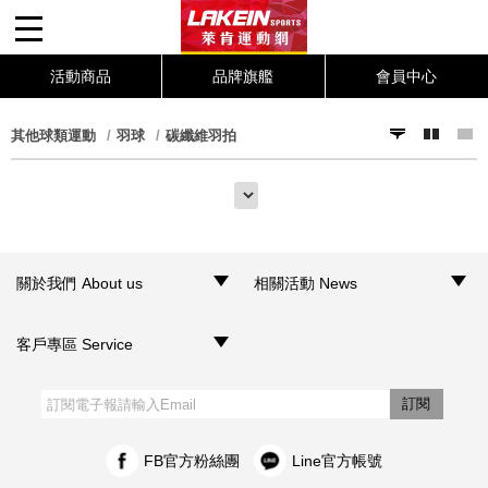
(0)
活動商品
品牌旗艦
會員中心
其他球類運動
羽球
碳纖維羽拍
關於我們 About us
相關活動 News
‧品牌介紹
‧聯絡我們
‧銷售據點
‧網路門市
‧活動訊息
客戶專區 Service
‧購物須知
‧訂單查詢
‧客服信箱
‧網站導覽
‧隱私權聲明
‧個人資料保護法
訂閱
FB官方粉絲團
Line官方帳號