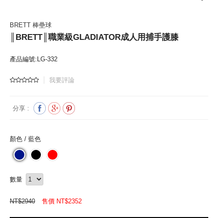
BRETT 棒壘球
║BRETT║職業級GLADIATOR成人用捕手護膝
產品編號:LG-332
我要評論
分享 :
顏色 /
藍色
數量
NT$2940
售價 NT$
2352