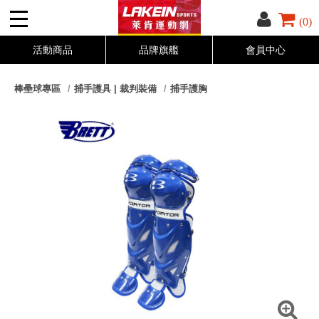
(0)
活動商品
品牌旗艦
會員中心
棒壘球專區
捕手護具 | 裁判裝備
捕手護胸