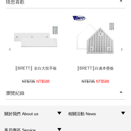
猜您喜歡
prev
next
║BRETT║ 全白大投手板
║BRETT║白邊本壘板
NT$735
NT$588
NT$735
NT$588
瀏覽紀錄
prev
next
關於我們 About us
相關活動 News
‧品牌介紹
‧聯絡我們
‧銷售據點
‧網路門市
‧活動訊息
客戶專區 Service