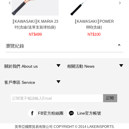
║KAWASAKI║K.MARIA 23
║KAWASAKI║POWER
吋(含線/送單支裝球拍袋)
880(含線)
NT$499
NT$100
瀏覽紀錄
prev
next
關於我們 About us
相關活動 News
‧品牌介紹
‧聯絡我們
‧銷售據點
‧網路門市
‧活動訊息
客戶專區 Service
‧購物須知
‧訂單查詢
‧客服信箱
‧網站導覽
‧隱私權聲明
‧個人資料保護法
訂閱
FB官方粉絲團
Line官方帳號
英蒂亞國際貿易有限公司
COPYRIGHT © 2014 LAKEINSPORTS.