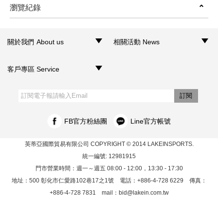
瀏覽紀錄
prev
next
關於我們 About us
相關活動 News
‧品牌介紹
‧聯絡我們
‧銷售據點
‧網路門市
‧活動訊息
客戶專區 Service
‧購物須知
‧訂單查詢
‧客服信箱
‧網站導覽
‧隱私權聲明
‧個人資料保護法
訂閱
FB官方粉絲團
Line官方帳號
英蒂亞國際貿易有限公司
COPYRIGHT © 2014 LAKEINSPORTS.
統一編號: 12981915
門市營業時間：週一～週五 08:00 - 12:00，13:30 - 17:30
地址：500 彰化市仁愛路102巷17之1號 電話：+886-4-728 6229 傳真：
+886-4-728 7831 mail：
bid@lakein.com.tw