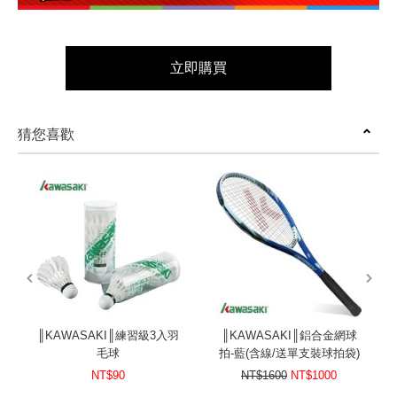
立即購買
猜您喜歡
prev
next
║KAWASAKI║練習級3入羽
║KAWASAKI║鋁合金網球
毛球
拍-藍(含線/送單支裝球拍袋)
NT$90
NT$1600
NT$1000