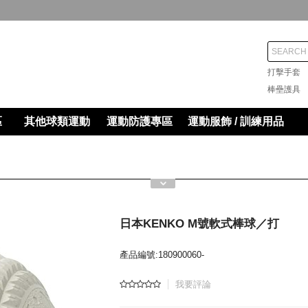
打擊手
棒壘護
區
其他球類運動
運動防護專區
運動服飾 / 訓練用品
日本KENKO M號軟式棒球／打
產品編號:180900060-
我要評論