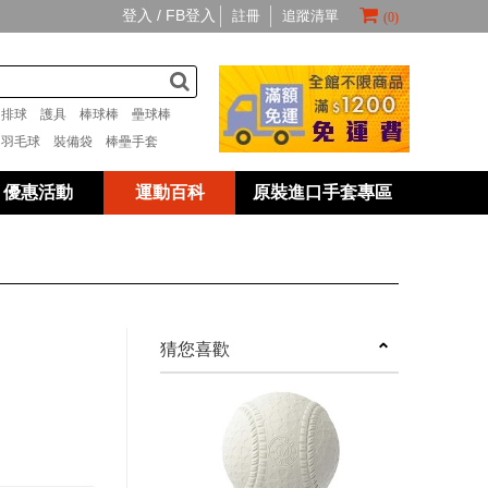
登入 /
FB登入
註冊
追蹤清單
(0)
套
排球
護具
棒球棒
壘球棒
具
羽毛球
裝備袋
棒壘手套
優惠活動
運動百科
原裝進口手套專區
next
猜您喜歡