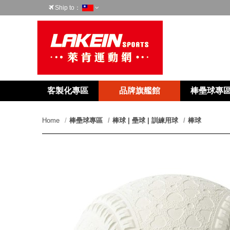
Ship to：
台灣
客製化專區
品牌旗艦館
棒壘球專
Home
棒壘球專區
棒球 | 壘球 | 訓練用球
棒球
prev