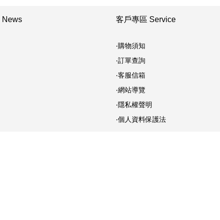
News
客戶專區 Service
‧購物須知
‧訂單查詢
‧客服信箱
‧網站導覽
‧隱私權聲明
‧個人資料保護法
+886-4-728 7831 mail：
bid@lakein.com.tw