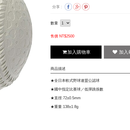
分享 :
數量
售價 NT$
2500
加入購物車
商品描述
★全日本軟式野球連盟公認球
★國中指定比賽球／低彈跳係數
★直徑:72±0.5mm
★重量:138±1.8g