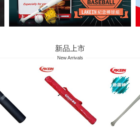
新品上市
New Arrivals
墊＿180*80cm
║LAKEIN║單支裝球棒袋-紅
(預購中)║LAK