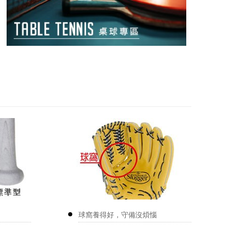
球窩養得好，守備沒煩惱