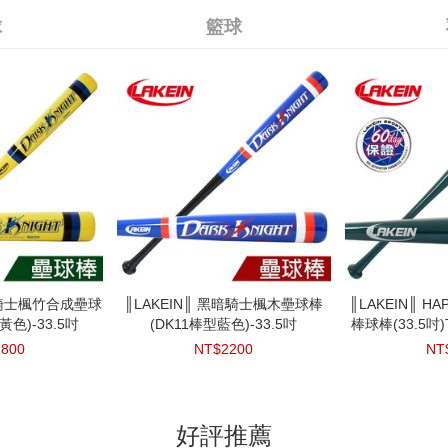
360
NT$425
BAT楓竹合成
灰
球
籃球
NT$
練習級6入羽毛球-鵝
黑暗騎士楓竹合成壘球
1-502奈米竹炭針
║斯伯丁單顆裝網袋-
全軟式排球V1000-
║KAWASAKI║標準級12入羽毛球-
║Conti║超軟橡膠排球-5號V700-
║LAKEIN║ 黑暗騎士楓木壘球棒
║NIKE║NIKE LEBRON ALL
║3M║網球/高爾夫專用護肘
║LAKEIN║ H
║3M║
黃色)-33.5吋
條開洞護膝
RWB
藍
毛
(DK11棒型藍色)-33.5吋
COURTS -7號籃球
5-RWB
鵝毛
棒球棒(33.5吋
1800
500
170
100
$50
NT$2200
NT$400
NT$480
NT$410
NT$300
NT$
NT
好評推薦