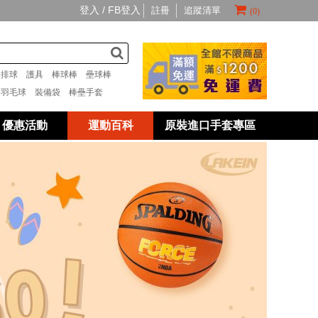
登入 /
FB登入
註冊
追蹤清單
(0)
套
排球
護具
棒球棒
壘球棒
具
羽毛球
裝備袋
棒壘手套
優惠活動
運動百科
原裝進口手套專區