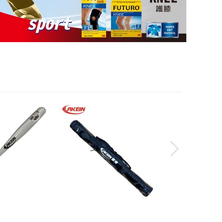
EIN║ HAPPY
║LAKEIN║單支裝球棒袋-黑
NEW║LAKEI