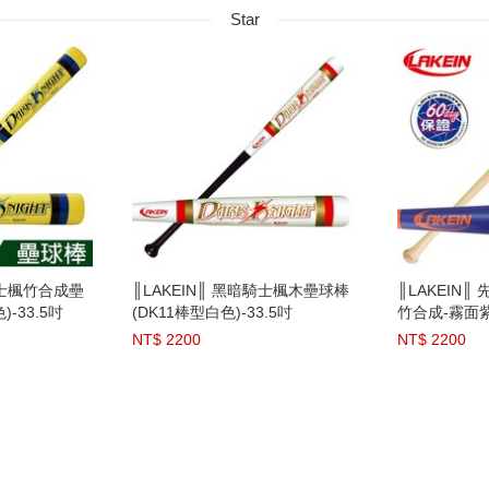
Star
騎士楓竹合成壘
║LAKEIN║ 黑暗騎士楓木壘球棒
║LAKEIN
)-33.5吋
(DK11棒型白色)-33.5吋
竹合成-霧面
NT$ 2200
NT$ 2200