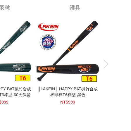
棒球棒魚雷棒-銀
NT$425
NT$
色
羽球
護具
999
next
next
next
next
next
APPY BAT楓竹合成
拉繩式護腰
║LAKEIN║ HAPPY BAT楓竹合成
║3M║可調式穩定型髕骨帶
║LAKEIN║
║深呼吸系列║ 
)T6棒型-60天保證
棒球棒T6棒型-黑色
棒(DK-13
整
1100
$999
NT$999
NT$350
NT
N