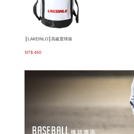
║LAKEINLO║高級置球袋
NT$ 450