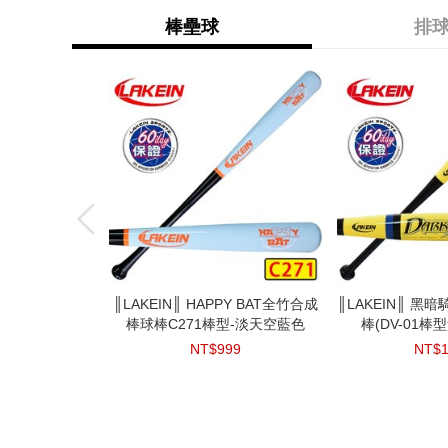
楓木棒球棒魚雷棒-透明黑
NT$
NT$2000
棒壘球
排
prev
prev
prev
prev
prev
║KAWASAKI║比賽級12入羽毛球-
║Conti║頂級超世代橡膠排球-5號
║LAKEINLO║H735耐磨橡膠深溝
║LAKEIN║ HAPPY BAT全竹合成
║3M║特級穩定型護踝
║KAWASAKI║
║LAKEIN║ 
║深呼吸系列║ B
║SPALDING
║Conti║5號安
棒球棒C271棒型-淡天空藍色
籃球/進階型-7號籃球
V990-5-RWB
鵝毛
棒(DV-01棒型
織彈簧側
5-
深
NT$999
NT$400
NT$299
NT$560
NT$800
NT$
NT$
NT$
NT$
NT