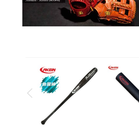
(現貨供應中)║LAKEIN║ 先行者
║LAKEIN║瑜珈