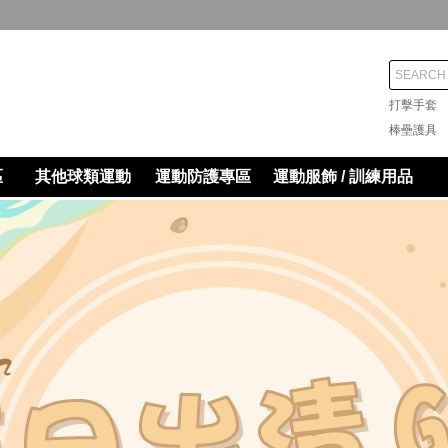
打擊手
棒壘護
區
其他球類運動
運動防護專區
運動服飾 / 訓練用品